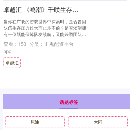
卓越汇 《鸣潮》千咲生存治疗流配装：湮灭属性声骸 + 专属武器搭配指南
当你在广袤的游戏世界中探索时，是否曾因
队伍生存压力过大而止步不前？是否渴望拥
有一位既能保障队友续航，又能兼顾团队增
益的核心角色？《鸣潮》以其独特的共鸣者
查看：
153
分类：
正规配资平台
机制和沉....
app
卓越汇
话题标签
原油
大同