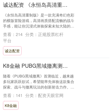
诚达配资 《永恒岛高清重制版》官网下载：萌新开荒全攻略！职业选对+升级加速，轻松站稳脚跟
《永恒岛高清重制版》是一款充满奇幻色彩
的横版冒险游戏，高清画质搭配流畅的战斗
手感，能让你沉浸式体验探索未知大陆的快
乐。这里有风格各异的职业可供选择，还有
查看：
214
分类：
正规股票杠杆
超多精彩....
平台
诚达配资
K8金融 PUBG黑域撤离测试资格获取全攻略与网络优化建议
随着《PUBG黑域撤离》首测临近，越来越
多玩家跃跃欲试，希望能率先体验这款集合
探索、战斗与撤离玩法的创新射击力作。游
戏背景设定在一个因为“异常现象”而陷入孤
查看：
141
分类：
配资天眼官网
立的....
K8金融