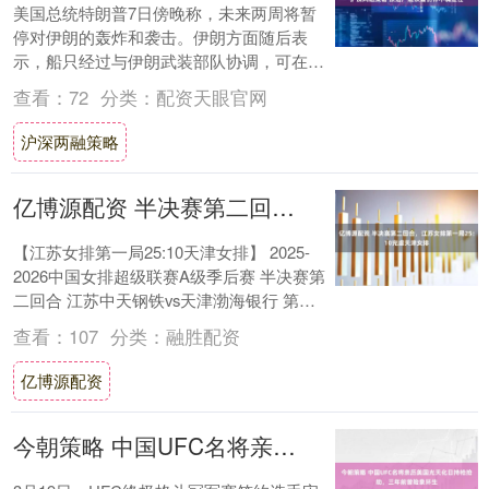
美国总统特朗普7日傍晚称，未来两周将暂
停对伊朗的轰炸和袭击。伊朗方面随后表
示，船只经过与伊朗武装部队协调，可在两
周时间内实现在霍尔木兹海峡安全通行，这
查看：
72
分类：
配资天眼官网
意味着2月....
沪深两融策略
亿博源配资 半决赛第二回合，江苏女排第一局25:10完虐天津女排
【江苏女排第一局25:10天津女排】 2025-
2026中国女排超级联赛A级季后赛 半决赛第
二回合 江苏中天钢铁vs天津渤海银行 第一
局：25-10 大比分：1....
查看：
107
分类：
融胜配资
亿博源配资
今朝策略 中国UFC名将亲历美国光天化日持枪抢劫，三年前曾险象环生