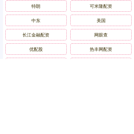
特朗
可米隆配资
中东
美国
长江金融配资
网眼查
优配股
热丰网配资
经济
胜亿配资
全部话题标签
关注 融胜配资