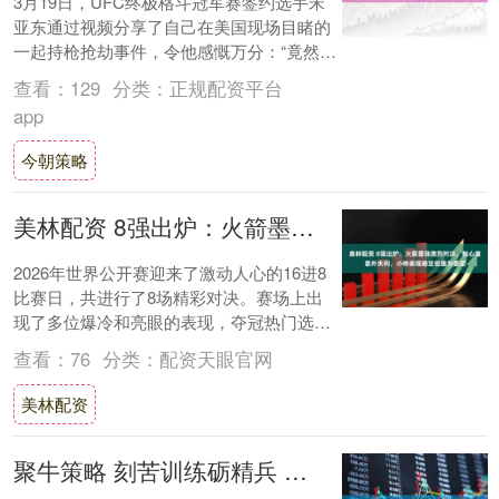
3月19日，UFC终极格斗冠军赛签约选手宋
亚东通过视频分享了自己在美国现场目睹的
一起持枪抢劫事件，令他感慨万分：“竟然在
大白天亲眼看到抢劫，难道这里的治安真这
查看：
129
分类：
正规配资平台
么....
app
今朝策略
美林配资 8强出炉：火箭墨菲激烈对决，赵心童意外失利，小特表现稳定但最为委屈
2026年世界公开赛迎来了激动人心的16进8
比赛日，共进行了8场精彩对决。赛场上出
现了多位爆冷和亮眼的表现，夺冠热门选手
赵心童与凯伦·威尔逊遗憾出局，两人均以
查看：
76
分类：
配资天眼官网
2....
美林配资
聚牛策略 刻苦训练砺精兵 奋勇拼搏迎大赛