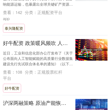
响能源运输，也暴露出全球关键矿产资源供
应链的脆弱性，推动全球多种关键矿产价格
查看：
142
分类：
正规配资平台
出现大幅....
app
泰兴隆配资
好牛配资 政策暖风频吹 人工智能产业加速跑
近日，工业和信息化部办公厅发布了《关于
公布面向人工智能赋能的高质量行业数据集
建设先行先试联合体名单的通知》（以下简
称《通知》）。名单涵盖了多地面向人工智
查看：
108
分类：
正规股票杠杆
能赋能的....
平台
好牛配资
沪深两融策略 原油产能恢复仍存不确定性