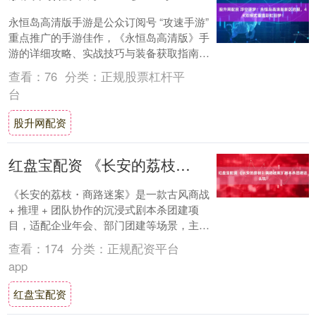
永恒岛高清版手游是公众订阅号 “攻速手游”
重点推广的手游佳作，《永恒岛高清版》手
游的详细攻略、实战技巧与装备获取指南已
同步上线订阅号，感兴趣的玩家可搜索关注
查看：
76
分类：
正规股票杠杆平
解....
台
股升网配资
红盘宝配资 《长安的荔枝・商路迷案》剧本杀团建这么玩！
《长安的荔枝・商路迷案》是一款古风商战
+ 推理 + 团队协作的沉浸式剧本杀团建项
目，适配企业年会、部门团建等场景，主打
百人同场、唐风沉浸、机制互动，核心是争
查看：
174
分类：
正规配资平台
夺....
app
红盘宝配资