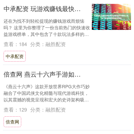
中承配资 玩游戏赚钱最快的游戏排行榜前十名，无门槛提现的免费赚钱游戏
还在为找不到轻松提现的赚钱游戏而烦恼
吗？ 这里为你整理了一份当前热门的快速收
益游戏榜单，其中包含了十款玩法多样的免
费红包小游戏，无论是简单试玩还是升级闯
查看：
184
分类：
融胜配资
关，都能....
中承配资
倍查网 燕云十六声手游如何畅玩？
《燕云十六声》这款开放世界RPG大作巧妙
融合了中国武侠文化精髓与现代游戏科技，
以其震撼的视觉呈现和宏大的史诗架构吸引
了玩家的目光。在游戏中，海外玩家将化身
查看：
129
分类：
融胜配资
五代十....
倍查网