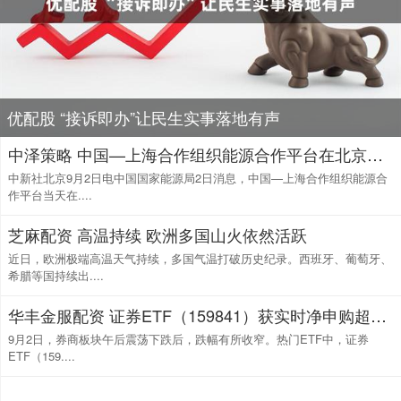
优配股 “接诉即办”让民生实事落地有声
中泽策略 中国—上海合作组织能源合作平台在北京揭牌
中新社北京9月2日电中国国家能源局2日消息，中国—上海合作组织能源合
作平台当天在....
芝麻配资 高温持续 欧洲多国山火依然活跃
近日，欧洲极端高温天气持续，多国气温打破历史纪录。西班牙、葡萄牙、
希腊等国持续出....
华丰金服配资 证券ETF（159841）获实时净申购超2亿份，上周累计“吸金”超8亿元，券商中报全线飘红，机构：证券行业的整体经营环境持续向好
9月2日，券商板块午后震荡下跌后，跌幅有所收窄。热门ETF中，证券
ETF（159....