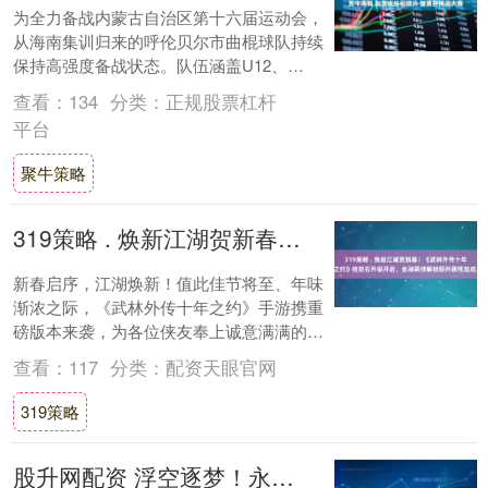
为全力备战内蒙古自治区第十六届运动会，
从海南集训归来的呼伦贝尔市曲棍球队持续
保持高强度备战状态。队伍涵盖U12、
U15、U18三个年龄段、男女组别依旧刻苦
查看：
134
分类：
正规股票杠杆
训练，....
平台
聚牛策略
319策略 . 焕新江湖贺新春！《武林外传十年之约》技能石升级开启，坐骑羁绊解锁额外属性加成。
新春启序，江湖焕新！值此佳节将至、年味
渐浓之际，《武林外传十年之约》手游携重
磅版本来袭，为各位侠友奉上诚意满满的更
新与玩法升级。本次更新不仅解锁【技能石
查看：
117
分类：
配资天眼官网
升级】【....
319策略
股升网配资 浮空逐梦！永恒岛高清版新区启服，4K双模式重温彩虹旧梦！