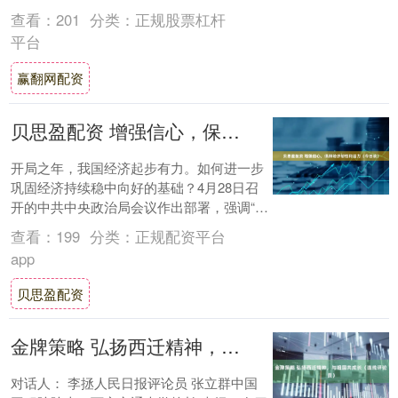
势保持总体稳定。 就业稳来之不易。当....
查看：
201
分类：
正规股票杠杆
平台
赢翻网配资
贝思盈配资 增强信心，保持经济韧性和活力（今日谈）
开局之年，我国经济起步有力。如何进一步
巩固经济持续稳中向好的基础？4月28日召
开的中共中央政治局会议作出部署，强调“要
增强信心，以更大力度和更实举措抓好经济
查看：
199
分类：
正规配资平台
工作....
app
贝思盈配资
金牌策略 弘扬西迁精神，与祖国共成长（连线评论员）
对话人： 李拯人民日报评论员 张立群中国