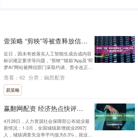
壹策略 “剪映”等被查释放信号：AI内容“加标”是法律底线红线
近日，因未有效落实人工智能生成合成内容
标识规定要求等问题，“剪映”“猫箱”App及“即
梦AI”网站被网信部门采取约谈、责令改正、
警告、从严处理责任人等处置处罚措....
查看：
62
分类：
融胜配资
易策略
赢翻网配资 经济热点快评丨稳就业，扩容提质如何并举？
4月28日，人力资源社会保障部公布就业最
新情况：1-3月，全国城镇新增就业299万
人，城镇调查失业率平均值为5.3%，就业形