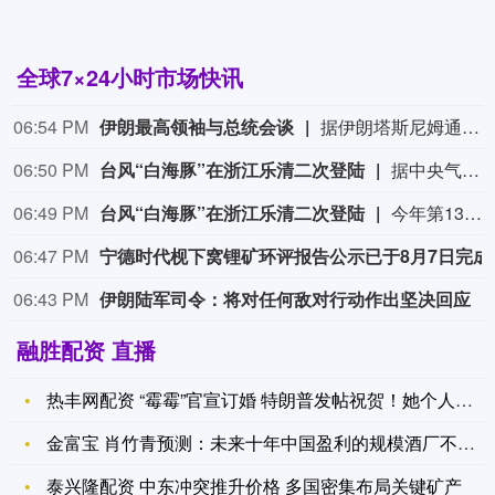
全球7×24小时市场快讯
06:54 PM
伊朗最高领袖与总统会谈
据伊朗塔斯尼姆通讯社今天（8月9日）报道，伊朗总统佩泽希齐扬与伊朗最高领袖、武装力量最高统帅穆杰塔巴·哈梅内伊举行会谈。双方就伊朗当前经济和军事等问题交换意见，重点讨论保障民众基本生活需求、当前冲突局势及未来形势、军事领域最新进展，以及本币、外汇和能源资源的筹措与使用管理等问题。双方还就伊朗与外国开展经济合作等议题进行了讨论。（CCTV国际时讯）
06:50 PM
台风“白海豚”在浙江乐清二次登陆
据中央气象台消息，今年第13号台风“白海豚”的中心已于今天（9日）下午18点40分前后在浙江省温州乐清市翁垟街道沿海再次登陆，登陆时中心附近最大风力有13级（38米/秒），中心最低气压为950百帕。
06:49 PM
台风“白海豚”在浙江乐清二次登陆
今年第13号台风“白海豚”的中心在浙江乐清二次登陆。（央视新闻）
06:47 PM
宁德时代枧下窝锂
06:43 PM
伊朗陆军司令：将对任何敌对行动作出坚决回应
融胜配资 直播
热丰网配资 “霉霉”官宣订婚 特朗普发帖祝贺！她个人财富已达
金富宝 肖竹青预测：未来十年中国盈利的规模酒厂不超过100
泰兴隆配资 中东冲突推升价格 多国密集布局关键矿产